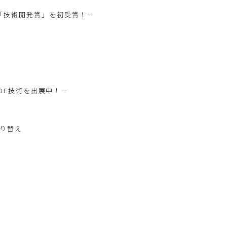
度「技術開発賞」を初受賞！－
たDE技術を出展中！－
切り替え