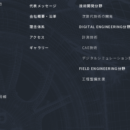
地
代表メッセージ
技術開発分野
会社概要・沿革
次世代技術の開発
理念体系
DIGITAL ENGINEERING分
アクセス
計測技術
ギャラリー
CAE技術
デジタルシミュレーション
FIELD ENGINEERING分野
工程整備支援
号館