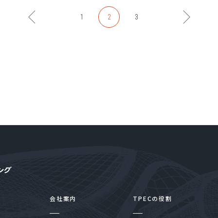
前へ
次へ
1
2
3
会社案内
TPECの役割